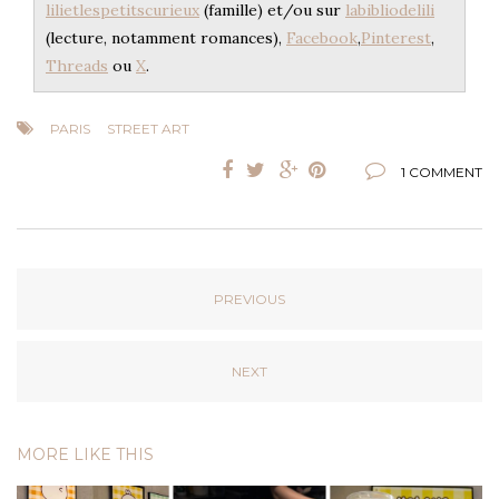
lilietlespetitscurieux
(famille) et/ou sur
labibliodelili
(lecture, notamment romances),
Facebook
,
Pinterest
,
Threads
ou
X
.
PARIS
STREET ART
1 COMMENT
PREVIOUS
NEXT
MORE LIKE THIS