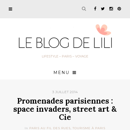
LIFESTYLE – PARIS – VOYAGE
MENU
3 JUILLET 2014
Promenades parisiennes :
space invaders, street art &
Cie
In
PARIS AU FIL DES RUES
,
TOURISME À PARIS