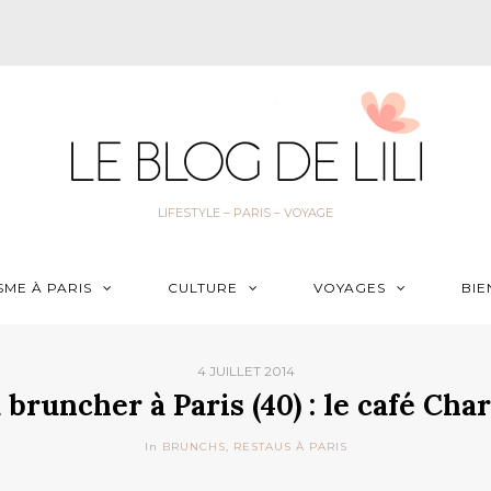
LIFESTYLE – PARIS – VOYAGE
SME À PARIS
CULTURE
VOYAGES
BIE
4 JUILLET 2014
 bruncher à Paris (40) : le café Char
In
BRUNCHS
,
RESTAUS À PARIS