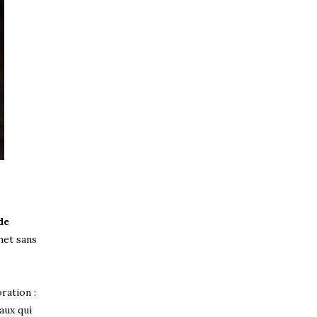
de
het sans
oration :
aux qui