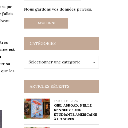
Lorsque
Nous gardons vos données privées.
 j’allais
 beau
 très
CATÉGORIES
ence est
a
Catégories
Catégories
Sélectionner une catégorie
ver sa
 que les
ARTICLES RÉCENTS
17 JUILLET 2026
GIRL ABROAD, D’ELLE
KENNEDY : UNE
ÉTUDIANTE AMÉRICAINE
À LONDRES