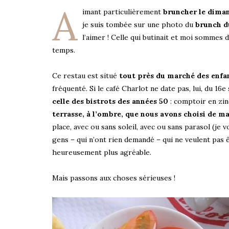
A
imant particulièrement
bruncher le dima
je suis tombée sur une photo du
brunch du
l’aimer ! Celle qui butinait et moi sommes 
temps.
Ce restau est situé
tout près du marché des enfa
fréquenté. Si le café Charlot ne date pas, lui, du 16
celle des bistrots des années 50
: comptoir en zinc
terrasse, à l’ombre, que nous avons choisi de m
place, avec ou sans soleil, avec ou sans parasol (je 
gens – qui n’ont rien demandé – qui ne veulent pas êtr
heureusement plus agréable.
Mais passons aux choses sérieuses !