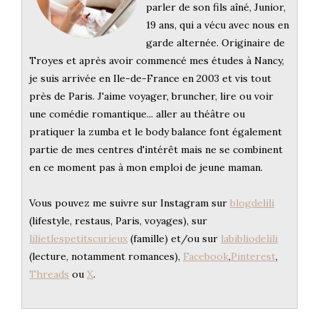
parler de son fils aîné, Junior,
19 ans, qui a vécu avec nous en
garde alternée. Originaire de
Troyes et après avoir commencé mes études à Nancy,
je suis arrivée en Ile-de-France en 2003 et vis tout
près de Paris. J'aime voyager, bruncher, lire ou voir
une comédie romantique... aller au théâtre ou
pratiquer la zumba et le body balance font également
partie de mes centres d'intérêt mais ne se combinent
en ce moment pas à mon emploi de jeune maman.
Vous pouvez me suivre sur Instagram sur
blogdelili
(lifestyle, restaus, Paris, voyages), sur
lilietlespetitscurieux
(famille) et/ou sur
labibliodelili
(lecture, notamment romances),
Facebook
,
Pinterest
,
Threads
ou
X
.