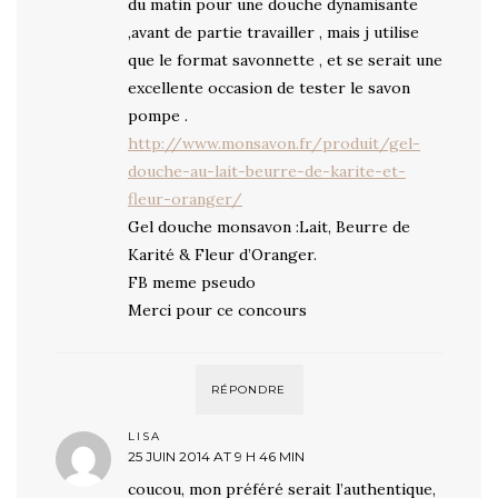
du matin pour une douche dynamisante
,avant de partie travailler , mais j utilise
que le format savonnette , et se serait une
excellente occasion de tester le savon
pompe .
http://www.monsavon.fr/produit/gel-
douche-au-lait-beurre-de-karite-et-
fleur-oranger/
Gel douche monsavon :Lait, Beurre de
Karité & Fleur d’Oranger.
FB meme pseudo
Merci pour ce concours
RÉPONDRE
LISA
25 JUIN 2014 AT 9 H 46 MIN
coucou, mon préféré serait l’authentique,