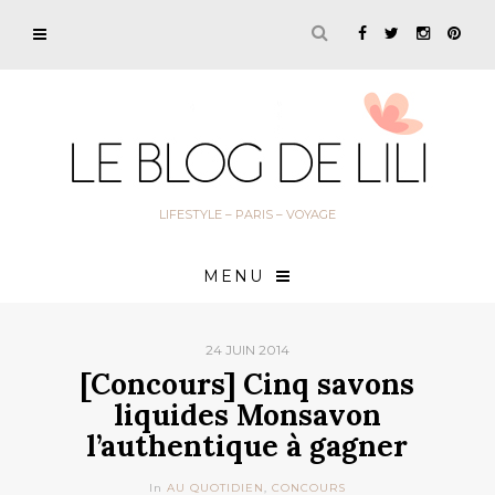
LIFESTYLE – PARIS – VOYAGE
MENU
24 JUIN 2014
[Concours] Cinq savons
liquides Monsavon
l’authentique à gagner
In
AU QUOTIDIEN
,
CONCOURS