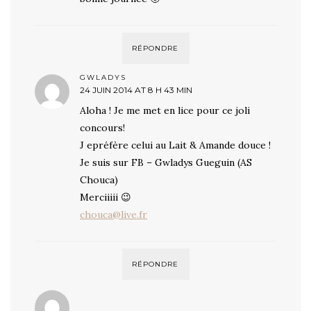
RÉPONDRE
GWLADYS
24 JUIN 2014 AT 8 H 43 MIN
Aloha ! Je me met en lice pour ce joli
concours!
J epréfère celui au Lait & Amande douce !
Je suis sur FB – Gwladys Gueguin (AS
Chouca)
Merciiiii 😉
chouca@live.fr
RÉPONDRE