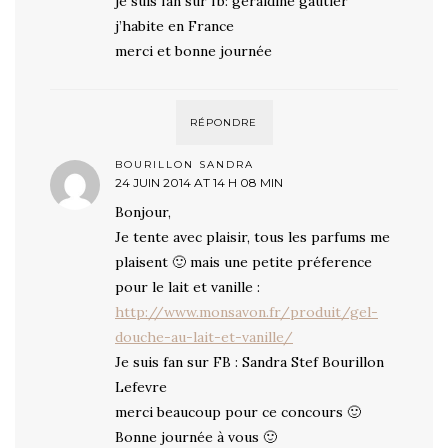
je suis fan sur fb: geraldine gautier
j’habite en France
merci et bonne journée
RÉPONDRE
BOURILLON SANDRA
24 JUIN 2014 AT 14 H 08 MIN
Bonjour,
Je tente avec plaisir, tous les parfums me
plaisent 🙂 mais une petite préference
pour le lait et vanille :
http://www.monsavon.fr/produit/gel-
douche-au-lait-et-vanille/
Je suis fan sur FB : Sandra Stef Bourillon
Lefevre
merci beaucoup pour ce concours 🙂
Bonne journée à vous 🙂