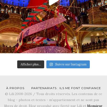
Afficher plus...
Suivre sur Instagram
À PROPOS
PARTENARIATS : ILS ME FONT CONFIANCE
© Lili 2008-2026 / Tous droits réservés. Les contenus de ce
blog - photos et textes - m'appartiennent et ne sont pas
libres de droit. Blog propulsé avec fierté par Lili et
Monsieur
.