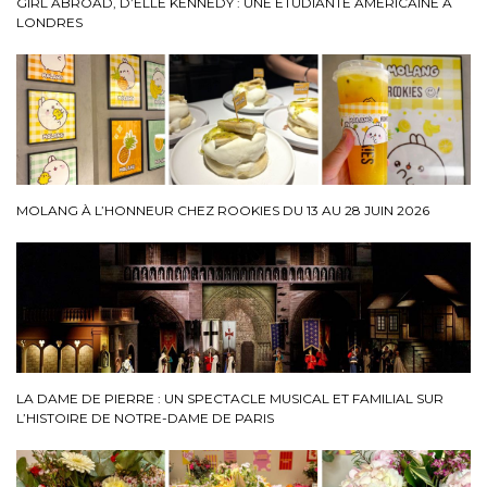
GIRL ABROAD, D’ELLE KENNEDY : UNE ÉTUDIANTE AMÉRICAINE À
LONDRES
MOLANG À L’HONNEUR CHEZ ROOKIES DU 13 AU 28 JUIN 2026
LA DAME DE PIERRE : UN SPECTACLE MUSICAL ET FAMILIAL SUR
L’HISTOIRE DE NOTRE-DAME DE PARIS