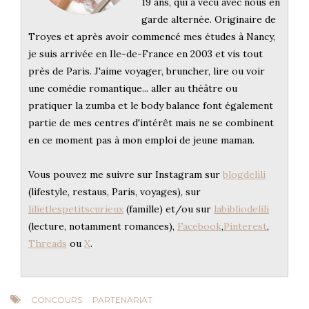
19 ans, qui a vécu avec nous en
garde alternée. Originaire de
Troyes et après avoir commencé mes études à Nancy,
je suis arrivée en Ile-de-France en 2003 et vis tout
près de Paris. J'aime voyager, bruncher, lire ou voir
une comédie romantique... aller au théâtre ou
pratiquer la zumba et le body balance font également
partie de mes centres d'intérêt mais ne se combinent
en ce moment pas à mon emploi de jeune maman.
Vous pouvez me suivre sur Instagram sur
blogdelili
(lifestyle, restaus, Paris, voyages), sur
lilietlespetitscurieux
(famille) et/ou sur
labibliodelili
(lecture, notamment romances),
Facebook
,
Pinterest
,
Threads
ou
X
.
CONCOURS
PARTENARIAT