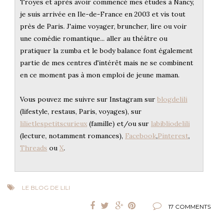
Troyes et après avoir commencé mes études à Nancy,
je suis arrivée en Ile-de-France en 2003 et vis tout
près de Paris. J'aime voyager, bruncher, lire ou voir
une comédie romantique... aller au théâtre ou
pratiquer la zumba et le body balance font également
partie de mes centres d'intérêt mais ne se combinent
en ce moment pas à mon emploi de jeune maman.
Vous pouvez me suivre sur Instagram sur
blogdelili
(lifestyle, restaus, Paris, voyages), sur
lilietlespetitscurieux
(famille) et/ou sur
labibliodelili
(lecture, notamment romances),
Facebook
,
Pinterest
,
Threads
ou
X
.
LE BLOG DE LILI
17 COMMENTS