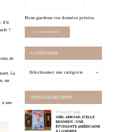
Nous gardons vos données privées.
 S’il
arle ?
CATÉGORIES
rents de
Catégories
Catégories
Sélectionner une catégorie
nant. La
n, un
ARTICLES RÉCENTS
r à une
17 JUILLET 2026
GIRL ABROAD, D’ELLE
KENNEDY : UNE
ÉTUDIANTE AMÉRICAINE
À LONDRES