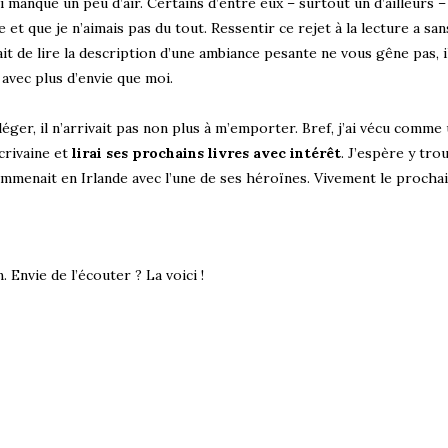
 manqué un peu d’air. Certains d’entre eux – surtout un d’ailleurs 
et que je n’aimais pas du tout. Ressentir ce rejet à la lecture a sa
ait de lire la description d’une ambiance pesante ne vous gêne pas, il
avec plus d’envie que moi.
léger, il n’arrivait pas non plus à m’emporter. Bref, j’ai vécu comme
écrivaine et
lirai ses prochains livres avec intérêt
. J’espère y tro
mmenait en Irlande avec l’une de ses héroïnes. Vivement le prochai
. Envie de l’écouter ? La voici !