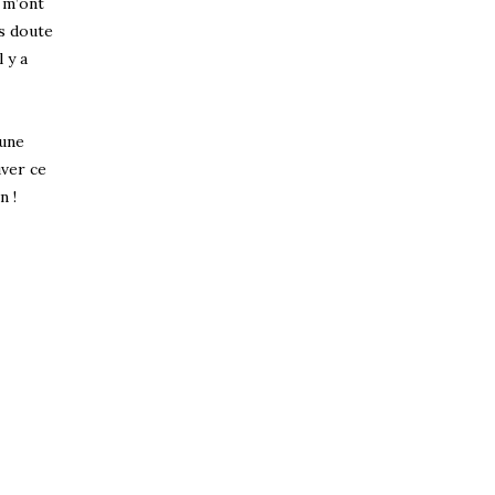
– m’ont
ns doute
 y a
 une
uver ce
n !