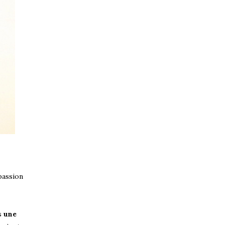
passion
ns
une