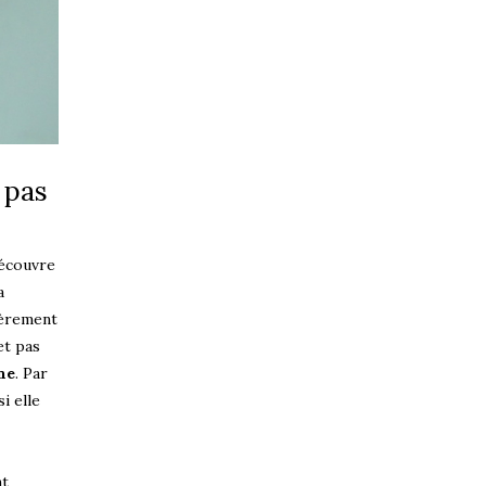
 pas
découvre
a
ièrement
et pas
ne
. Par
i elle
nt