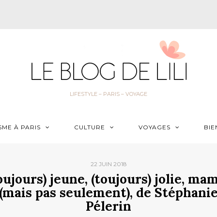
LIFESTYLE – PARIS – VOYAGE
SME À PARIS
CULTURE
VOYAGES
BIE
22 JUIN 2018
oujours) jeune, (toujours) jolie, ma
(mais pas seulement), de Stéphani
Pélerin