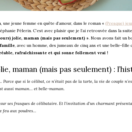
vana, une jeune femme en quête d’amour, dans le roman «
(Presque) jeu
téphanie Pélerin. C’est avec plaisir que je l’ai retrouvée dans la suite
jours) jolie, maman (mais pas seulement) »
. Nous avons fait un b
famille
, avec un homme, des jumeaux de cinq ans et une belle-fille 
éable, rafraîchissante et qui sonne follement vrai !
olie, maman (mais pas seulement) : l’his
arce que si le célibat, ce n’était pas de la tarte, la vie de couple n’e
 est aussi maman… et belle-maman.
 sur ses frasques de célibataire. Et l’invitation d’un charmant présent
 le feu aux poudres…