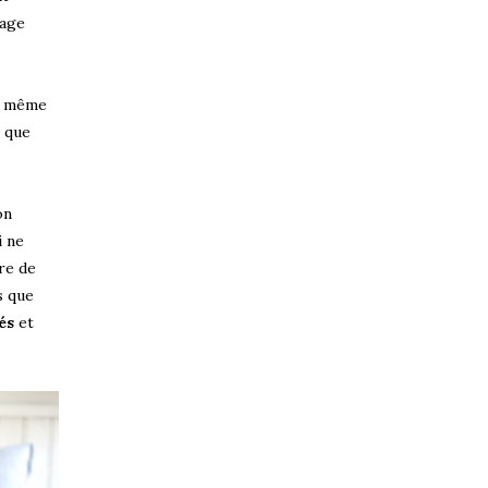
sage
t même
é que
on
i ne
re de
is que
és
et