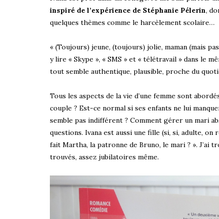
inspiré de l’expérience de Stéphanie Pélerin
, do
quelques thèmes comme le harcèlement scolaire…
« (Toujours) jeune, (toujours) jolie, maman (mais pa
y lire « Skype », « SMS » et « télétravail » dans le 
tout semble authentique, plausible, proche du quot
Tous les aspects de la vie d’une femme sont abordés
couple ? Est-ce normal si ses enfants ne lui manquen
semble pas indifférent ? Comment gérer un mari abs
questions. Ivana est aussi une fille (si, si, adulte, on
fait Martha, la patronne de Bruno, le mari ? ». J’ai tr
trouvés, assez jubilatoires même.