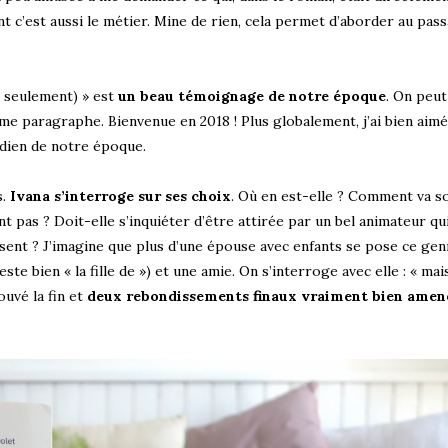
nt c’est aussi le métier. Mine de rien, cela permet d’aborder au pas
s seulement) » est
un beau témoignage de notre époque
. On peu
même paragraphe. Bienvenue en 2018 ! Plus globalement, j’ai bien aim
idien de notre époque.
.
Ivana s’interroge sur ses choix
. Où en est-elle ? Comment va s
t pas ? Doit-elle s’inquiéter d’être attirée par un bel animateur qu
ent ? J’imagine que plus d’une épouse avec enfants se pose ce gen
 reste bien « la fille de ») et une amie. On s’interroge avec elle : « ma
ouvé la fin et
deux rebondissements finaux vraiment bien amen