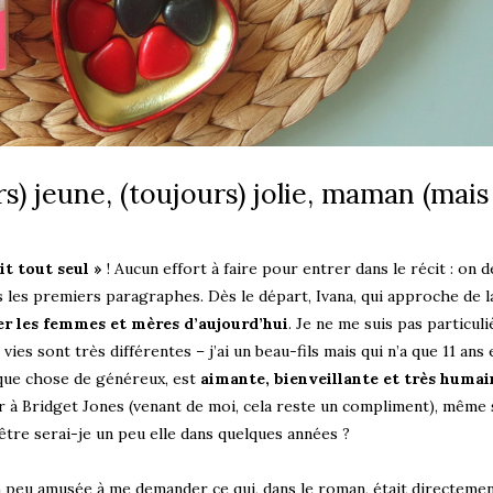
) jeune, (toujours) jolie, maman (mais
it tout seul »
! Aucun effort à faire pour entrer dans le récit : on 
ès les premiers paragraphes. Dès le départ, Ivana, qui approche de l
r les femmes et mères d’aujourd’hui
. Je ne me suis pas particul
vies sont très différentes – j’ai un beau-fils mais qui n’a que 11 ans 
elque chose de généreux, est
aimante, bienveillante et très humai
r à Bridget Jones (venant de moi, cela reste un compliment), même s
-être serai-je un peu elle dans quelques années ?
un peu amusée à me demander ce qui, dans le roman, était directeme