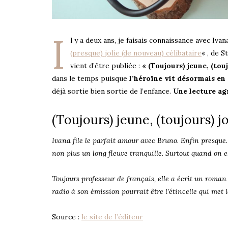
I
l y a deux ans, je faisais connaissance avec I
(presque) jolie (de nouveau) célibataire
« , de S
vient d’être publiée :
« (Toujours) jeune, (tou
dans le temps puisque
l’héroïne vit désormais en 
déjà sortie bien sortie de l’enfance.
Une lecture agr
(Toujours) jeune, (toujours) j
Ivana file le parfait amour avec Bruno. Enfin presque… P
non plus un long fleuve tranquille. Surtout quand on
Toujours professeur de français, elle a écrit un roman
radio à son émission pourrait être l’étincelle qui met
Source :
le site de l’éditeur