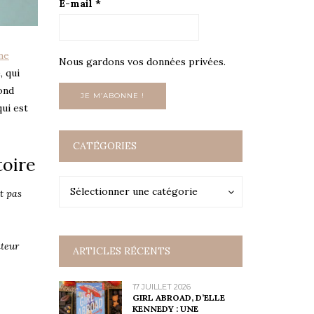
E-mail
*
ne
Nous gardons vos données privées.
, qui
ond
qui est
CATÉGORIES
toire
Catégories
Catégories
Sélectionner une catégorie
st pas
ateur
ARTICLES RÉCENTS
17 JUILLET 2026
GIRL ABROAD, D’ELLE
KENNEDY : UNE