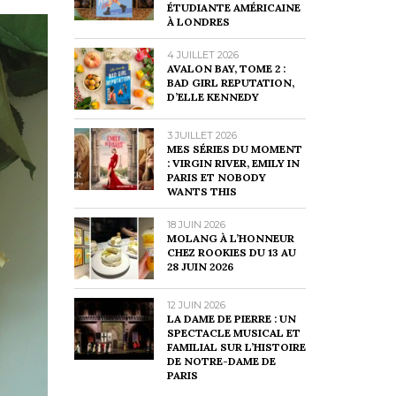
ÉTUDIANTE AMÉRICAINE
À LONDRES
4 JUILLET 2026
AVALON BAY, TOME 2 :
BAD GIRL REPUTATION,
D’ELLE KENNEDY
3 JUILLET 2026
MES SÉRIES DU MOMENT
: VIRGIN RIVER, EMILY IN
PARIS ET NOBODY
WANTS THIS
18 JUIN 2026
MOLANG À L’HONNEUR
CHEZ ROOKIES DU 13 AU
28 JUIN 2026
12 JUIN 2026
LA DAME DE PIERRE : UN
SPECTACLE MUSICAL ET
FAMILIAL SUR L’HISTOIRE
DE NOTRE-DAME DE
PARIS