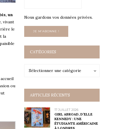
bis, un
Nous gardons vos données privées.
, vivant
rière le
t la
paisible
CATÉGORIES
Catégories
Catégories
Sélectionner une catégorie
 accueil
ession ou
eut
ARTICLES RÉCENTS
17 JUILLET 2026
GIRL ABROAD, D’ELLE
KENNEDY : UNE
ÉTUDIANTE AMÉRICAINE
À LONDRES