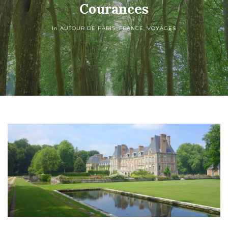
Courances
In
AUTOUR DE PARIS
,
FRANCE
,
VOYAGES