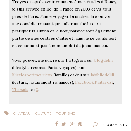
Troyes et après avoir commencé mes études à Nancy,
je suis arrivée en Ile-de-France en 2003 et vis tout
près de Paris. J'aime voyager, bruncher, lire ou voir
une comédie romantique... aller au théâtre ou
pratiquer la zumba et le body balance font également
partie de mes centres d'intérêt mais ne se combinent
en ce moment pas à mon emploi de jeune maman.
Vous pouvez me suivre sur Instagram sur
blogdelili
(lifestyle, restaus, Paris, voyages), sur
lilietlespetitscurieux
(famille) et/ou sur
labibliodelili
(lecture, notamment romances),
Facebook
,
Pinterest
,
Threads
ou
X
.
CHÂTEAU
CULTURE
TOURISME
4 COMMENTS