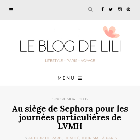
LIFESTYLE – PARIS – VOYAGE
MENU
5 NOVEMBRE 2018
Au siège de Sephora pour les
journées particulières de
LVMH
In
AUTOUR DE PARIS
,
BEAUTÉ
,
TOURISME À PARIS