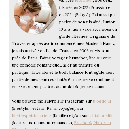
vis avec
Monsieur
, nos deux
fils nés en 2022 (Poussin) et
en 2024 (Baby A). J'ai aussi pu
parler de son fils aîné, Junior,
19 ans, qui a vécu avec nous en
garde alternée. Originaire de
Troyes et après avoir commencé mes études à Nancy,
je suis arrivée en Ile-de-France en 2003 et vis tout
près de Paris. J'aime voyager, bruncher, lire ou voir
une comédie romantique... aller au théâtre ou
pratiquer la zumba et le body balance font également
partie de mes centres d'intérêt mais ne se combinent
en ce moment pas à mon emploi de jeune maman.
Vous pouvez me suivre sur Instagram sur
blogdelili
(lifestyle, restaus, Paris, voyages), sur
lilietlespetitscurieux
(famille) et/ou sur
labibliodelili
(lecture, notamment romances),
Facebook
,
Pinterest
,