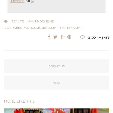
Threads
ou
X
.
BEAUTÉ
HAUTS-DE-SEINE
JOURNÉES PARTICULIÈRES LVMH
PARTENARIAT
2 COMMENTS
PREVIOUS
NEXT
MORE LIKE THIS