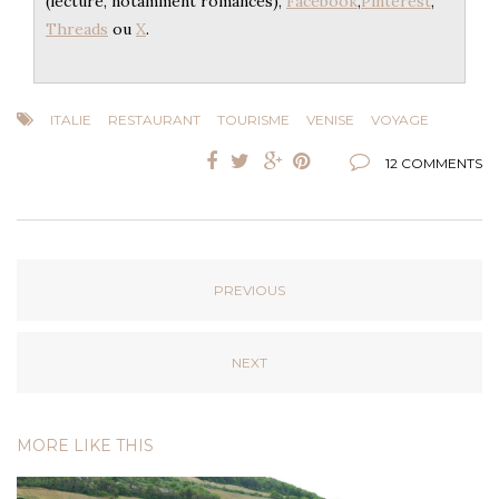
(lecture, notamment romances),
Facebook
,
Pinterest
,
Threads
ou
X
.
ITALIE
RESTAURANT
TOURISME
VENISE
VOYAGE
12 COMMENTS
PREVIOUS
NEXT
MORE LIKE THIS