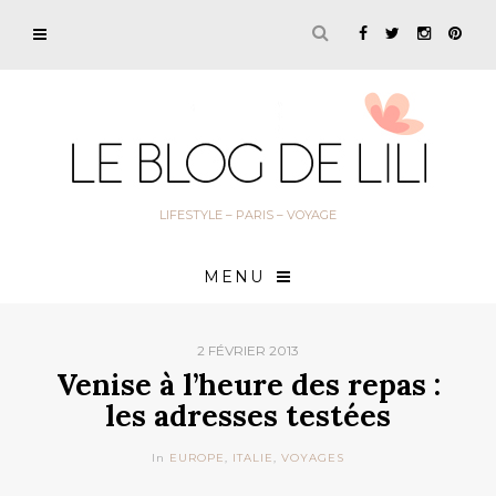
LIFESTYLE – PARIS – VOYAGE
MENU
2 FÉVRIER 2013
Venise à l’heure des repas :
les adresses testées
In
EUROPE
,
ITALIE
,
VOYAGES