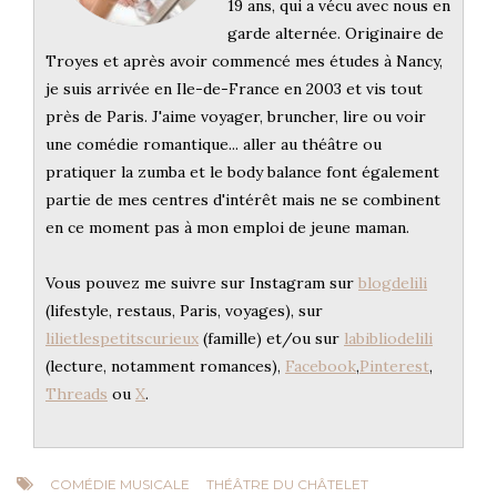
19 ans, qui a vécu avec nous en
garde alternée. Originaire de
Troyes et après avoir commencé mes études à Nancy,
je suis arrivée en Ile-de-France en 2003 et vis tout
près de Paris. J'aime voyager, bruncher, lire ou voir
une comédie romantique... aller au théâtre ou
pratiquer la zumba et le body balance font également
partie de mes centres d'intérêt mais ne se combinent
en ce moment pas à mon emploi de jeune maman.
Vous pouvez me suivre sur Instagram sur
blogdelili
(lifestyle, restaus, Paris, voyages), sur
lilietlespetitscurieux
(famille) et/ou sur
labibliodelili
(lecture, notamment romances),
Facebook
,
Pinterest
,
Threads
ou
X
.
COMÉDIE MUSICALE
THÉÂTRE DU CHÂTELET