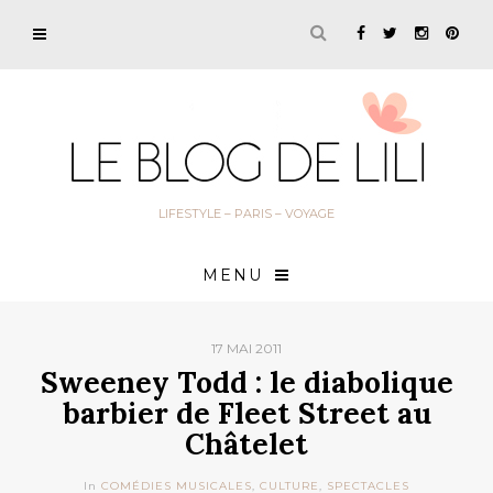
LIFESTYLE – PARIS – VOYAGE
MENU
17 MAI 2011
Sweeney Todd : le diabolique
barbier de Fleet Street au
Châtelet
In
COMÉDIES MUSICALES
,
CULTURE
,
SPECTACLES