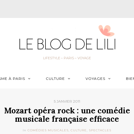
LIFESTYLE – PARIS – VOYAGE
SME À PARIS
CULTURE
VOYAGES
BIE
5 JANVIER 2011
Mozart opéra rock : une comédie
musicale française efficace
In
COMÉDIES MUSICALES
,
CULTURE
,
SPECTACLES