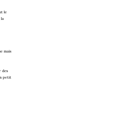
t le
 la
ue mais
ir des
n petit