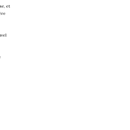
se, et
ère
uvel
e