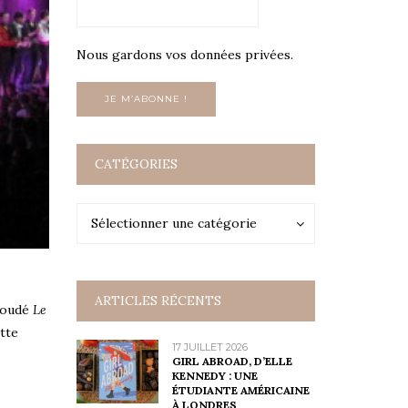
Nous gardons vos données privées.
CATÉGORIES
Catégories
Catégories
Sélectionner une catégorie
ARTICLES RÉCENTS
 boudé
Le
ette
17 JUILLET 2026
GIRL ABROAD, D’ELLE
KENNEDY : UNE
ÉTUDIANTE AMÉRICAINE
À LONDRES