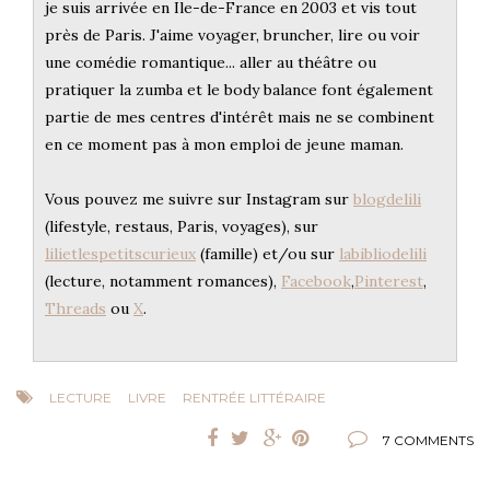
je suis arrivée en Ile-de-France en 2003 et vis tout
près de Paris. J'aime voyager, bruncher, lire ou voir
une comédie romantique... aller au théâtre ou
pratiquer la zumba et le body balance font également
partie de mes centres d'intérêt mais ne se combinent
en ce moment pas à mon emploi de jeune maman.
Vous pouvez me suivre sur Instagram sur
blogdelili
(lifestyle, restaus, Paris, voyages), sur
lilietlespetitscurieux
(famille) et/ou sur
labibliodelili
(lecture, notamment romances),
Facebook
,
Pinterest
,
Threads
ou
X
.
LECTURE
LIVRE
RENTRÉE LITTÉRAIRE
7 COMMENTS