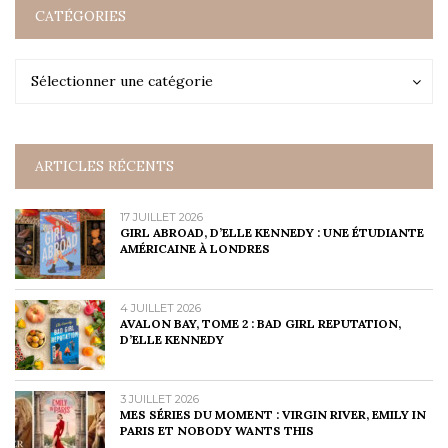
CATÉGORIES
Catégories
Catégories
Sélectionner une catégorie
ARTICLES RÉCENTS
17 JUILLET 2026
GIRL ABROAD, D’ELLE KENNEDY : UNE ÉTUDIANTE
AMÉRICAINE À LONDRES
4 JUILLET 2026
AVALON BAY, TOME 2 : BAD GIRL REPUTATION,
D’ELLE KENNEDY
3 JUILLET 2026
MES SÉRIES DU MOMENT : VIRGIN RIVER, EMILY IN
PARIS ET NOBODY WANTS THIS