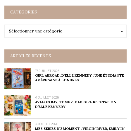
CATÉGORIES
Catégories
Catégories
Sélectionner une catégorie
ARTICLES RÉCENTS
17 JUILLET 2026
GIRL ABROAD, D’ELLE KENNEDY : UNE ÉTUDIANTE
AMÉRICAINE À LONDRES
4 JUILLET 2026
AVALON BAY, TOME 2 : BAD GIRL REPUTATION,
D’ELLE KENNEDY
3 JUILLET 2026
MES SÉRIES DU MOMENT : VIRGIN RIVER, EMILY IN