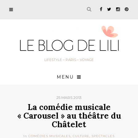
LIFESTYLE – PARIS – VOYAGE
MENU
25 MARS 2013
La comédie musicale
« Carousel » au théâtre du
Châtelet
In
COMÉDIES MUSICALES
,
CULTURE
,
SPECTACLES