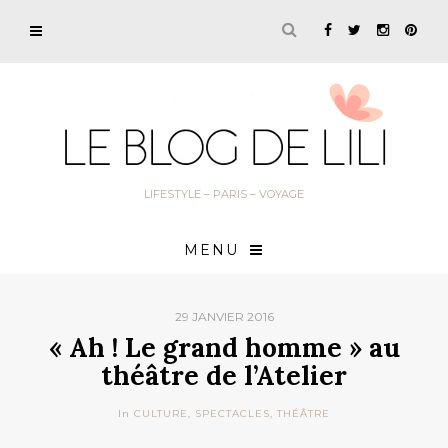
LIFESTYLE – PARIS – VOYAGE
MENU
29 JANVIER 2016
« Ah ! Le grand homme » au
théâtre de l’Atelier
In
CULTURE
,
SPECTACLES
,
THÉÂTRE