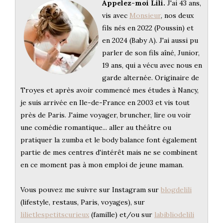
Appelez-moi Lili.
J'ai 43 ans,
vis avec
Monsieur
, nos deux
fils nés en 2022 (Poussin) et
en 2024 (Baby A). J'ai aussi pu
parler de son fils aîné, Junior,
19 ans, qui a vécu avec nous en
garde alternée. Originaire de
Troyes et après avoir commencé mes études à Nancy,
je suis arrivée en Ile-de-France en 2003 et vis tout
près de Paris. J'aime voyager, bruncher, lire ou voir
une comédie romantique... aller au théâtre ou
pratiquer la zumba et le body balance font également
partie de mes centres d'intérêt mais ne se combinent
en ce moment pas à mon emploi de jeune maman.
Vous pouvez me suivre sur Instagram sur
blogdelili
(lifestyle, restaus, Paris, voyages), sur
lilietlespetitscurieux
(famille) et/ou sur
labibliodelili