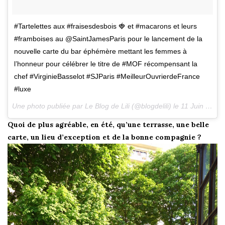
#Tartelettes aux #fraisesdesbois 🍓 et #macarons et leurs
#framboises au @SaintJamesParis pour le lancement de la
nouvelle carte du bar éphémère mettant les femmes à
l’honneur pour célébrer le titre de #MOF récompensant la
chef #VirginieBasselot #SJParis #MeilleurOuvrierdeFrance
#luxe
Une photo publiée par Le Blog de Lili (@blogdelili) le
11 Juin 2015 à 13h59 PDT
Quoi de plus agréable, en été, qu’une terrasse, une belle
carte, un lieu d’exception et de la bonne compagnie ?