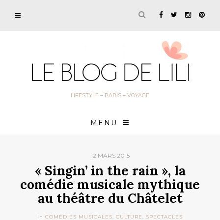
LIFESTYLE – PARIS – VOYAGE
MENU
12 MARS 2015
« Singin’ in the rain », la
comédie musicale mythique
au théâtre du Châtelet
In
COMÉDIES MUSICALES
,
CULTURE
,
SPECTACLES