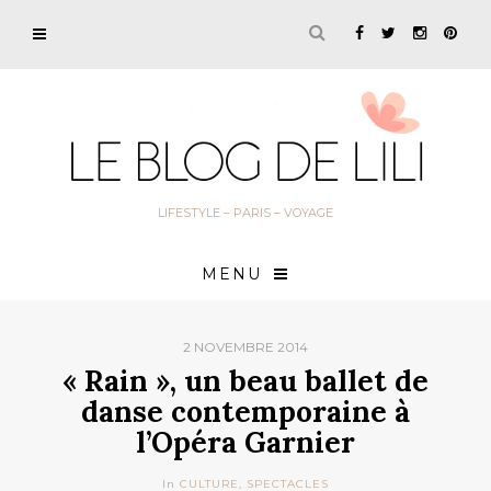
LIFESTYLE – PARIS – VOYAGE
MENU
2 NOVEMBRE 2014
« Rain », un beau ballet de
danse contemporaine à
l’Opéra Garnier
In
CULTURE
,
SPECTACLES