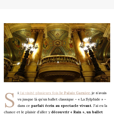
S
i
j’ai visité plusieurs fois
le Palais Garnier
, je n’avais
vu jusque là qu’un ballet classique – « La Sylphide » –
dans ce
parfait écrin au spectacle vivant
. J’ai eu la
chance et le plaisir d’aller y
découvrir « Rain », un ballet