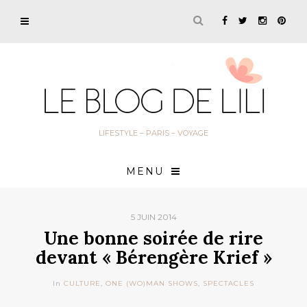
LIFESTYLE – PARIS – VOYAGE
MENU
5 JUIN 2014
Une bonne soirée de rire
devant « Bérengère Krief »
In
CULTURE
,
ONE (WO)MAN SHOWS
,
SPECTACLES