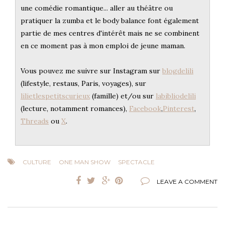
une comédie romantique... aller au théâtre ou
pratiquer la zumba et le body balance font également
partie de mes centres d'intérêt mais ne se combinent
en ce moment pas à mon emploi de jeune maman.
Vous pouvez me suivre sur Instagram sur
blogdelili
(lifestyle, restaus, Paris, voyages), sur
lilietlespetitscurieux
(famille) et/ou sur
labibliodelili
(lecture, notamment romances),
Facebook
,
Pinterest
,
Threads
ou
X
.
CULTURE
ONE MAN SHOW
SPECTACLE
LEAVE A COMMENT