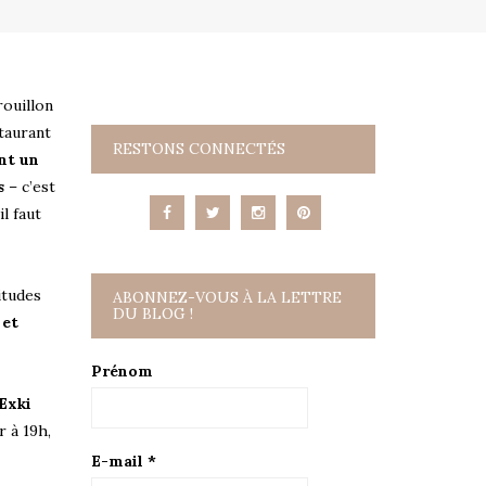
rouillon
staurant
RESTONS CONNECTÉS
nt un
s
– c’est
l faut
bitudes
ABONNEZ-VOUS À LA LETTRE
DU BLOG !
 et
Prénom
Exki
r à 19h,
E-mail
*