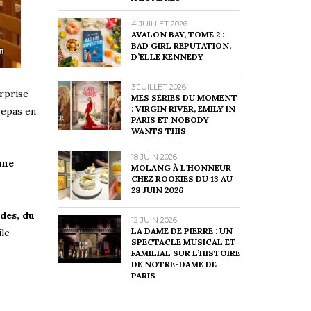
4 JUILLET 2026
AVALON BAY, TOME 2 :
BAD GIRL REPUTATION,
D’ELLE KENNEDY
3 JUILLET 2026
urprise
MES SÉRIES DU MOMENT
: VIRGIN RIVER, EMILY IN
repas en
PARIS ET NOBODY
WANTS THIS
18 JUIN 2026
une
MOLANG À L’HONNEUR
CHEZ ROOKIES DU 13 AU
28 JUIN 2026
ndes, du
12 JUIN 2026
LA DAME DE PIERRE : UN
ile
SPECTACLE MUSICAL ET
FAMILIAL SUR L’HISTOIRE
DE NOTRE-DAME DE
PARIS