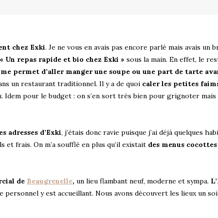
nt chez Exki
. Je ne vous en avais pas encore parlé mais avais un b
« Un repas rapide et bio chez Exki »
sous la main. En effet, le re
i me permet d’aller manger une soupe ou une part de tarte ava
s un restaurant traditionnel. Il y a de quoi
caler les petites faim
s
. Idem pour le budget : on s’en sort très bien pour grignoter mais i
es adresses d’Exki
, j’étais donc ravie puisque j’ai déjà quelques ha
et frais. On m’a soufflé en plus qu’il existait
des menus cocottes
cial de
Beaugrenelle
,
un lieu flambant neuf, moderne et sympa.
L’
Le personnel y est accueillant. Nous avons découvert les lieux un soi