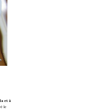
la et à
vé le