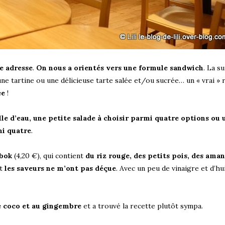
e adresse
.
On nous a orientés vers une formule sandwich
. La s
ne tartine ou une délicieuse tarte salée et/ou sucrée… un « vrai » 
ée
!
lle d’eau, une petite salade à choisir parmi quatre options ou 
mi quatre
.
mbok
(4,20 €), qui contient
du riz rouge, des petits pois, des ama
t
les saveurs ne m’ont pas déçue
. Avec un peu de vinaigre et d’hu
de coco et au gingembre
et a trouvé la recette plutôt sympa.