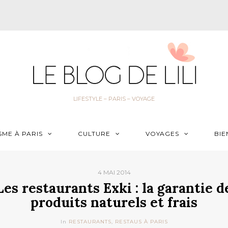
LIFESTYLE – PARIS – VOYAGE
SME À PARIS
CULTURE
VOYAGES
BIE
4 MAI 2014
Les restaurants Exki : la garantie d
produits naturels et frais
In
RESTAURANTS
,
RESTAUS À PARIS