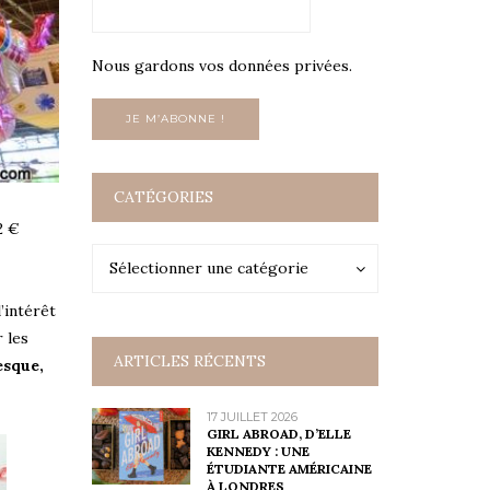
Nous gardons vos données privées.
CATÉGORIES
2 €
Catégories
Catégories
Sélectionner une catégorie
’intérêt
r les
ARTICLES RÉCENTS
esque,
17 JUILLET 2026
GIRL ABROAD, D’ELLE
KENNEDY : UNE
ÉTUDIANTE AMÉRICAINE
À LONDRES