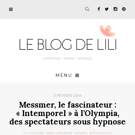
LIFESTYLE – PARIS – VOYAGE
MENU
3 FÉVRIER 2014
Messmer, le fascinateur :
« Intemporel » à l’Olympia,
des spectateurs sous hypnose
In
CULTURE
,
ONE (WO)MAN SHOWS
,
SPECTACLES