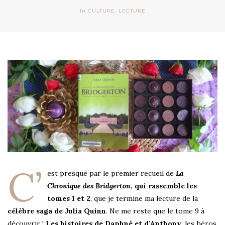
In
CULTURE
,
LECTURE
C’
est presque par le premier recueil de
La
Chronique des Bridgerton
, qui rassemble les
tomes 1 et 2
, que je termine ma lecture de la
célèbre saga de Julia Quinn
. Ne me reste que le tome 9 à
découvrir !
Les histoires de Daphné et d’Anthony
, les héros