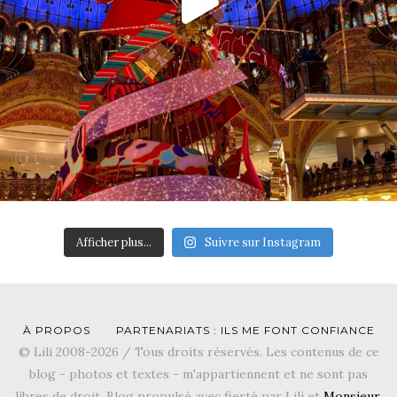
Afficher plus...
Suivre sur Instagram
À PROPOS
PARTENARIATS : ILS ME FONT CONFIANCE
© Lili 2008-2026 / Tous droits réservés. Les contenus de ce
blog - photos et textes - m'appartiennent et ne sont pas
libres de droit. Blog propulsé avec fierté par Lili et
Monsieur
.