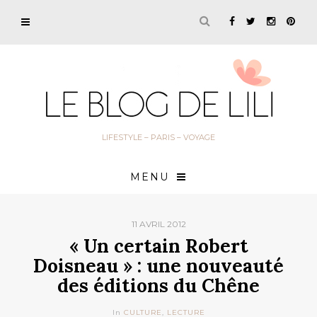
LIFESTYLE – PARIS – VOYAGE
MENU
11 AVRIL 2012
« Un certain Robert
Doisneau » : une nouveauté
des éditions du Chêne
In
CULTURE
,
LECTURE