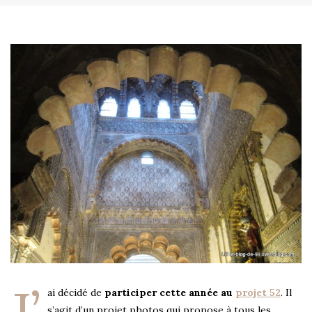
J’
ai décidé de
participer cette année au
projet 52
. Il
s’agit d’un projet photos qui propose à tous les