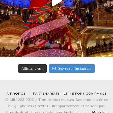
Afficher plus...
Suivre sur Instagram
À PROPOS
PARTENARIATS : ILS ME FONT CONFIANCE
© Lili 2008-2026 / Tous droits réservés. Les contenus de ce
blog - photos et textes - m'appartiennent et ne sont pas
libres de droit. Blog propulsé avec fierté par Lili et
Monsieur
.