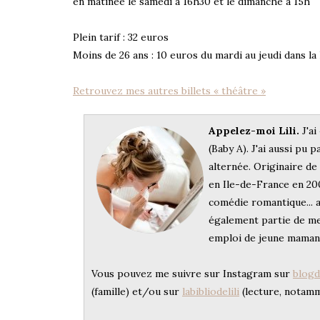
en matinée le samedi à 16h30 et le dimanche à 15h
Plein tarif : 32 euros
Moins de 26 ans : 10 euros du mardi au jeudi dans la
Retrouvez mes autres billets « théâtre »
Appelez-moi Lili.
J'ai
(Baby A). J'ai aussi pu p
alternée. Originaire d
en Ile-de-France en 200
comédie romantique... a
également partie de me
emploi de jeune maman
Vous pouvez me suivre sur Instagram sur
blogde
(famille) et/ou sur
labibliodelili
(lecture, notam