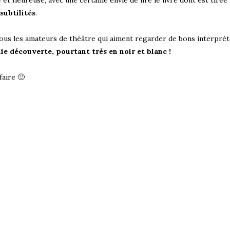
e et heureuse, avec une certaine envie de lire le livre dont est tirée 
subtilités
.
à tous les amateurs de théâtre qui aiment regarder de bons interprèt
lie découverte, pourtant très en noir et blanc !
faire 🙂