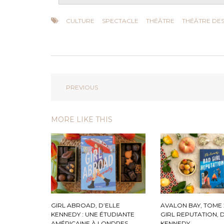
CULTURE
SPECTACLE
THÉÂTRE
THÉÂTRE DE
PREVIOUS
MORE LIKE THIS
GIRL ABROAD, D’ELLE
AVALON BAY, TOME 
KENNEDY : UNE ÉTUDIANTE
GIRL REPUTATION, 
AMÉRICAINE À LONDRES
KENNEDY