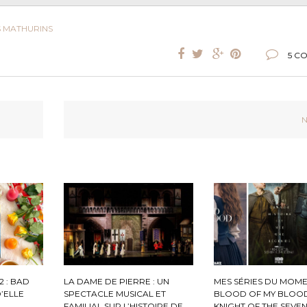
S MATHURINS
5 C
N
2 : BAD
LA DAME DE PIERRE : UN
MES SÉRIES DU MOME
D’ELLE
SPECTACLE MUSICAL ET
BLOOD OF MY BLOOD
FAMILIAL SUR L’HISTOIRE DE
KNIGHT OF THE SEVE