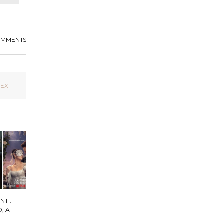
OMMENTS
EXT
NT :
, A
N