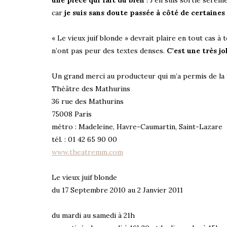
une pièce qui fait du bien
! J’en suis sortie serein
car
je suis sans doute passée à côté de certaines 
« Le vieux juif blonde » devrait plaire en tout cas 
n’ont pas peur des textes denses.
C’est une très jo
Un grand merci au producteur qui m’a permis de la 
Théâtre des Mathurins
36 rue des Mathurins
75008 Paris
métro : Madeleine, Havre-Caumartin, Saint-Lazare
tél. : 01 42 65 90 00
www.theatremm.com
Le vieux juif blonde
du 17 Septembre 2010 au 2 Janvier 2011
du mardi au samedi à 21h