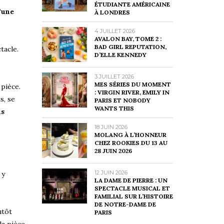
ÉTUDIANTE AMÉRICAINE
’une
À LONDRES
4 JUILLET 2026
AVALON BAY, TOME 2 :
BAD GIRL REPUTATION,
tacle.
D’ELLE KENNEDY
3 JUILLET 2026
MES SÉRIES DU MOMENT
 pièce.
: VIRGIN RIVER, EMILY IN
s, se
PARIS ET NOBODY
WANTS THIS
us
18 JUIN 2026
MOLANG À L’HONNEUR
CHEZ ROOKIES DU 13 AU
28 JUIN 2026
12 JUIN 2026
 y
LA DAME DE PIERRE : UN
SPECTACLE MUSICAL ET
FAMILIAL SUR L’HISTOIRE
DE NOTRE-DAME DE
utôt
PARIS