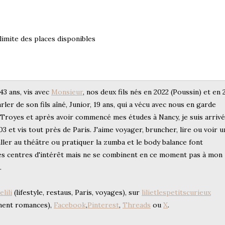
 limite des places disponibles
 43 ans, vis avec
Monsieur
, nos deux fils nés en 2022 (Poussin) et en
arler de son fils aîné, Junior, 19 ans, qui a vécu avec nous en garde
e Troyes et après avoir commencé mes études à Nancy, je suis arriv
3 et vis tout près de Paris. J'aime voyager, bruncher, lire ou voir u
ller au théâtre ou pratiquer la zumba et le body balance font
s centres d'intérêt mais ne se combinent en ce moment pas à mon
.
lili
(lifestyle, restaus, Paris, voyages), sur
lilietlespetitscurieux
ment romances),
Facebook
,
Pinterest
,
Threads
ou
X
.