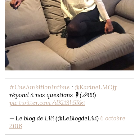
#UneAmbitionIntime
:
@KarineLMOff
répond à nos questions 🎙 (🎉!!!!)
pic.twitter.com/dKl13h5Rkt
— Le blog de Lili (@LeBlogdeLili)
6 octobre
2016