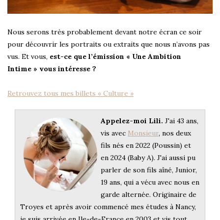
Nous serons très probablement devant notre écran ce soir
pour découvrir les portraits ou extraits que nous n’avons pas
vus. Et vous,
est-ce que l’émission « Une Ambition
Intime » vous intéresse ?
Retrouvez tous mes billets « Culture »
Appelez-moi Lili.
J'ai 43 ans,
vis avec
Monsieur
, nos deux
fils nés en 2022 (Poussin) et
en 2024 (Baby A). J'ai aussi pu
parler de son fils aîné, Junior,
19 ans, qui a vécu avec nous en
garde alternée. Originaire de
Troyes et après avoir commencé mes études à Nancy,
je suis arrivée en Ile-de-France en 2003 et vis tout