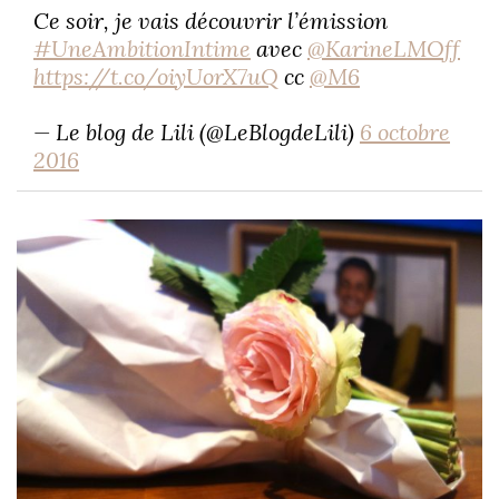
Ce soir, je vais découvrir l’émission
#UneAmbitionIntime
avec
@KarineLMOff
https://t.co/oiyUorX7uQ
cc
@M6
— Le blog de Lili (@LeBlogdeLili)
6 octobre
2016