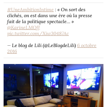
#UneAmbitionIntime
: « On sort des
clichés, on est dans une ère où la presse
fait de la politique spectacle… »
@KarineLMOff
pic.twitter.com/Xiw30487Ac
— Le blog de Lili (@LeBlogdeLili)
6 octobre
2016