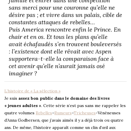
famille et entrer dans une compétition
sans merci pour une couronne qu’elle ne
désire pas ; et vivre dans un palais, cible de
constantes attaques de rebelles…
Puis America rencontre enfin le Prince. En
chair et en os. Et tous les plans qu’elle
avait échafaudés s’en trouvent bouleversés
: l’existence dont elle rêvait avec Aspen
supportera-t-elle la comparaison face à
cet avenir qu’elle n’aurait jamais osé
imaginer ?
L’histoire de « La sélection »
Je suis
assez bon public dans le domaine des livres
« jeunes adultes »
. Cette série n’est pas sans me rappeler les
quatre volumes
Rebelles
–
Rumeurs
–
Tricheuses
-Vénéneuses
d’Anna Godbersen, que j’avais aimés il y a déjà trois ou quatre
ans. De même, l’histoire apparaît comme un clin d’œil aux